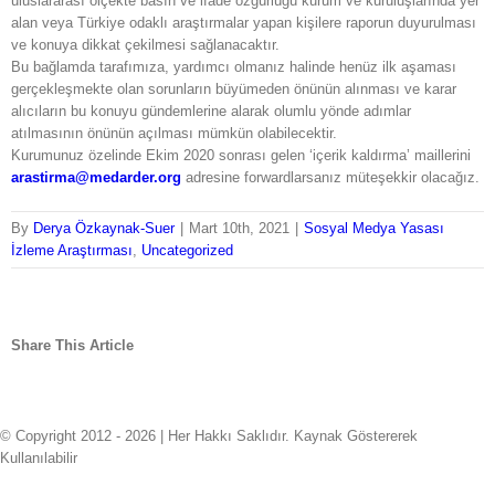
uluslararası ölçekte basın ve ifade özgürlüğü kurum ve kuruluşlarında yer
alan veya Türkiye odaklı araştırmalar yapan kişilere raporun duyurulması
ve konuya dikkat çekilmesi sağlanacaktır.
Bu bağlamda tarafımıza, yardımcı olmanız halinde henüz ilk aşaması
gerçekleşmekte olan sorunların büyümeden önünün alınması ve karar
alıcıların bu konuyu gündemlerine alarak olumlu yönde adımlar
atılmasının önünün açılması mümkün olabilecektir.
Kurumunuz özelinde Ekim 2020 sonrası gelen ‘içerik kaldırma’ maillerini
arastirma@medarder.org
adresine forwardlarsanız müteşekkir olacağız.
By
Derya Özkaynak-Suer
|
Mart 10th, 2021
|
Sosyal Medya Yasası
İzleme Araştırması
,
Uncategorized
Share This Article
facebook
twitter
linkedin
whatsapp
tumblr
pinterest
vk
Email
© Copyright 2012 -
2026 | Her Hakkı Saklıdır. Kaynak Göstererek
Kullanılabilir
twitter