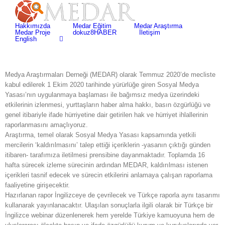
Skip
Search
to
for:
content
Hakkımızda
Medar Eğitim
Medar Araştırma
Medar Proje
dokuz8HABER
İletişim
English
Medya Araştırmaları Derneği (MEDAR) olarak Temmuz 2020’de mecliste
kabul edilerek 1 Ekim 2020 tarihinde yürürlüğe giren Sosyal Medya
Yasası’nın uygulanmaya başlaması ile bağımsız medya üzerindeki
etkilerinin izlenmesi, yurttaşların haber alma hakkı, basın özgürlüğü ve
genel itibariyle ifade hürriyetine dair getirilen hak ve hürriyet ihlallerinin
raporlanmasını amaçlıyoruz.
Araştırma, temel olarak Sosyal Medya Yasası kapsamında yetkili
mercilerin ‘kaldırılmasını’ talep ettiği içeriklerin -yasanın çıktığı günden
itibaren- tarafımıza iletilmesi prensibine dayanmaktadır. Toplamda 16
hafta sürecek izleme sürecinin ardından MEDAR, kaldırılması istenen
içerikleri tasnif edecek ve sürecin etkilerini anlamaya çalışan raporlama
faaliyetine girişecektir.
Hazırlanan rapor İngilizceye de çevrilecek ve Türkçe raporla aynı tasarımı
kullanarak yayınlanacaktır. Ulaşılan sonuçlarla ilgili olarak bir Türkçe bir
İngilizce webinar düzenlenerek hem yerelde Türkiye kamuoyuna hem de