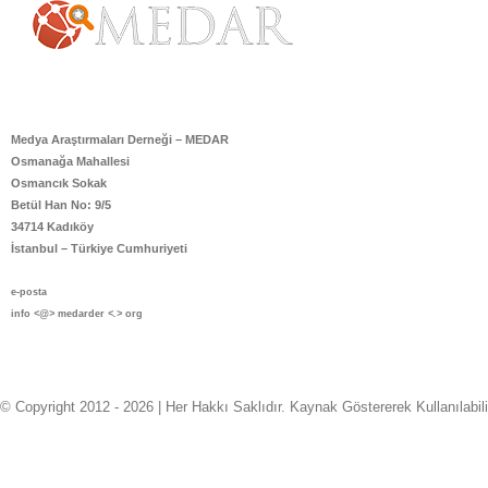
Skip
to
content
Medya Araştırmaları Derneği – MEDAR
Osmanağa Mahallesi
Osmancık Sokak
Betül Han No: 9/5
34714 Kadıköy
İstanbul – Türkiye Cumhuriyeti
e-posta
info
<@>
medarder
<.>
org
© Copyright 2012 -
2026 | Her Hakkı Saklıdır. Kaynak Göstererek Kullanılabili
twitter