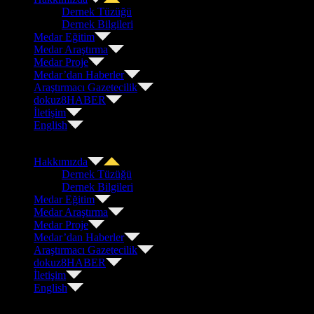
Dernek Tüzüğü
Dernek Bilgileri
Medar Eğitim
Medar Araştırma
Medar Proje
Medar’dan Haberler
Araştırmacı Gazetecilik
dokuz8HABER
İletişim
English
Hakkımızda
Dernek Tüzüğü
Dernek Bilgileri
Medar Eğitim
Medar Araştırma
Medar Proje
Medar’dan Haberler
Araştırmacı Gazetecilik
dokuz8HABER
İletişim
English
Medya Araştırmaları Derneği Yeni Nesil Araştırmacı Gazetecilik