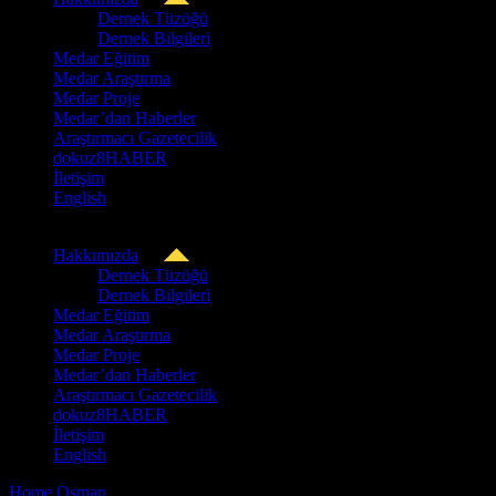
Dernek Tüzüğü
Dernek Bilgileri
Medar Eğitim
Medar Araştırma
Medar Proje
Medar’dan Haberler
Araştırmacı Gazetecilik
dokuz8HABER
İletişim
English
Hakkımızda
Dernek Tüzüğü
Dernek Bilgileri
Medar Eğitim
Medar Araştırma
Medar Proje
Medar’dan Haberler
Araştırmacı Gazetecilik
dokuz8HABER
İletişim
English
Home
/
Osman
/
Medar Eğitim