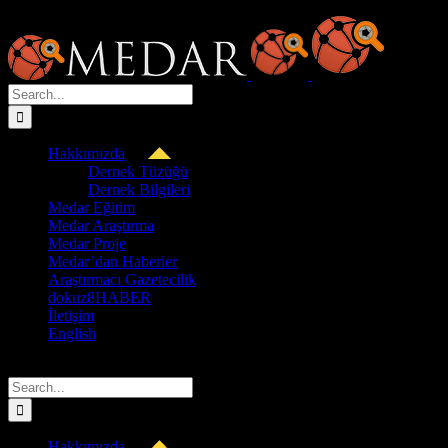
Skip
to
content
Search
for:
Hakkımızda
Dernek Tüzüğü
Dernek Bilgileri
Medar Eğitim
Medar Araştırma
Medar Proje
Medar’dan Haberler
Araştırmacı Gazetecilik
dokuz8HABER
İletişim
English
Search
for:
Hakkımızda